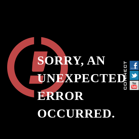
SORRY, AN
UNEXPECTED
ERROR
OCCURRED.