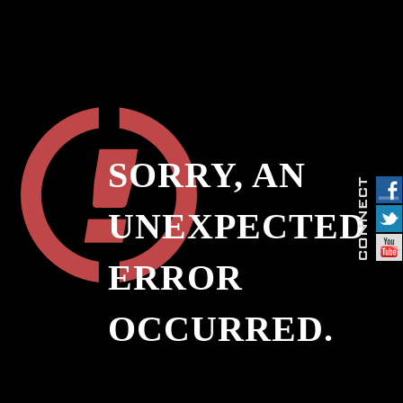
SORRY, AN
UNEXPECTED
ERROR
OCCURRED.