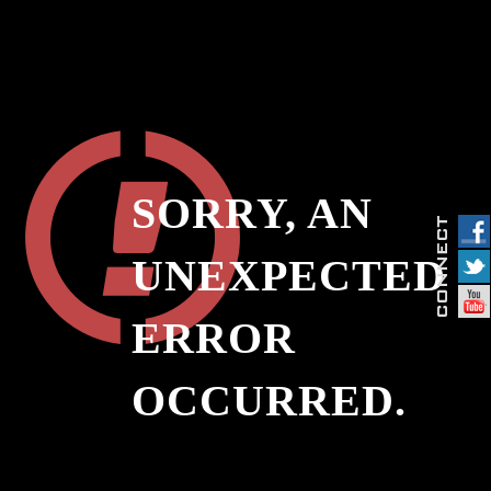
SORRY, AN
UNEXPECTED
ERROR
OCCURRED.