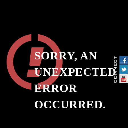
SORRY, AN
UNEXPECTED
ERROR
OCCURRED.