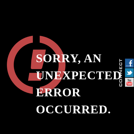
SORRY, AN
UNEXPECTED
ERROR
OCCURRED.