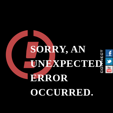
SORRY, AN
UNEXPECTED
ERROR
OCCURRED.