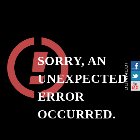
SORRY, AN
UNEXPECTED
ERROR
OCCURRED.