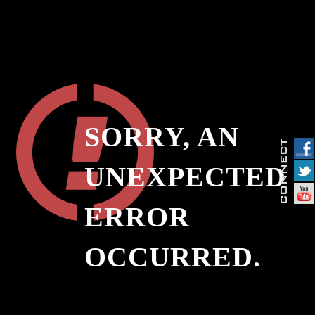
SORRY, AN
UNEXPECTED
ERROR
OCCURRED.