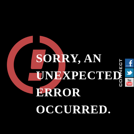
SORRY, AN
UNEXPECTED
ERROR
OCCURRED.