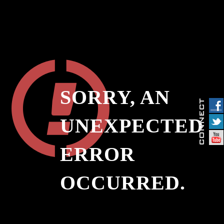
SORRY, AN
UNEXPECTED
ERROR
OCCURRED.