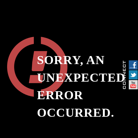
SORRY, AN
UNEXPECTED
ERROR
OCCURRED.