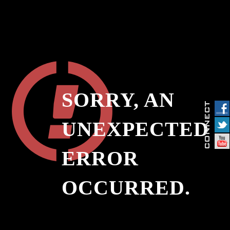
SORRY, AN
UNEXPECTED
ERROR
OCCURRED.