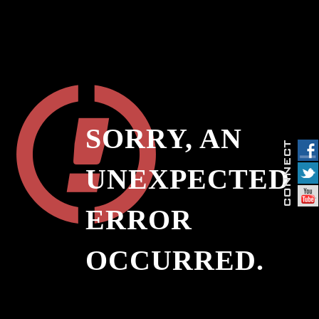
SORRY, AN
UNEXPECTED
ERROR
OCCURRED.