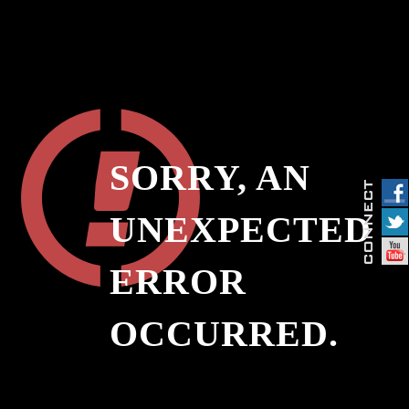
SORRY, AN
UNEXPECTED
ERROR
OCCURRED.