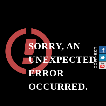
SORRY, AN
UNEXPECTED
ERROR
OCCURRED.