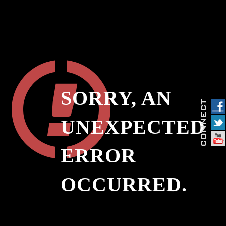
SORRY, AN
UNEXPECTED
ERROR
OCCURRED.