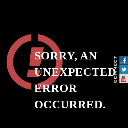
SORRY, AN
UNEXPECTED
ERROR
OCCURRED.