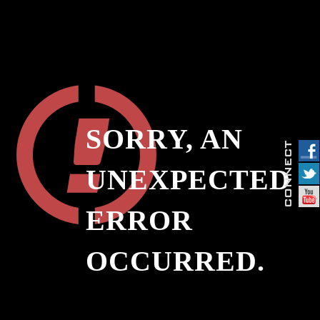
SORRY, AN
UNEXPECTED
ERROR
OCCURRED.