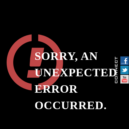
SORRY, AN
UNEXPECTED
ERROR
OCCURRED.