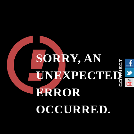
SORRY, AN
UNEXPECTED
ERROR
OCCURRED.