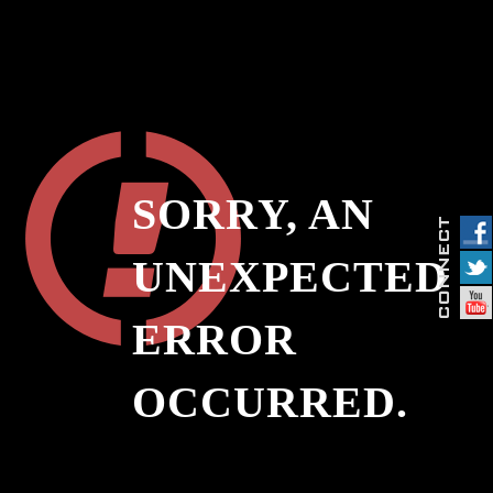
SORRY, AN
UNEXPECTED
ERROR
OCCURRED.