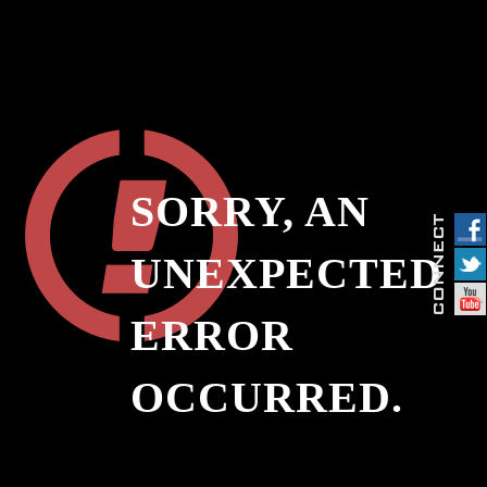
SORRY, AN
UNEXPECTED
ERROR
OCCURRED.