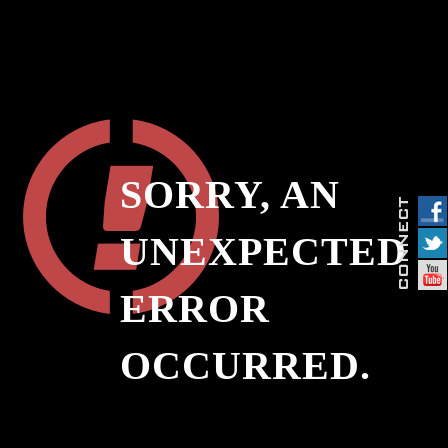
SORRY, AN
UNEXPECTED
ERROR
OCCURRED.