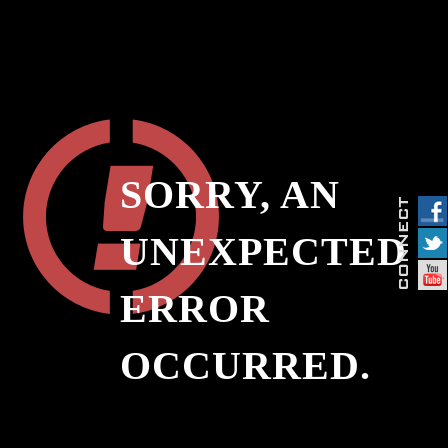
SORRY, AN
UNEXPECTED
ERROR
OCCURRED.