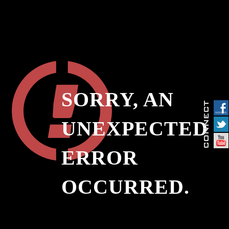
SORRY, AN
UNEXPECTED
ERROR
OCCURRED.