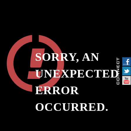
SORRY, AN
UNEXPECTED
ERROR
OCCURRED.