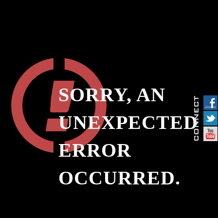
SORRY, AN
UNEXPECTED
ERROR
OCCURRED.