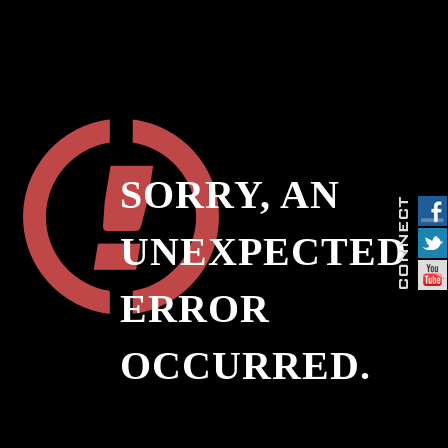
SORRY, AN
UNEXPECTED
ERROR
OCCURRED.