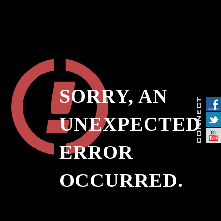
SORRY, AN
UNEXPECTED
ERROR
OCCURRED.