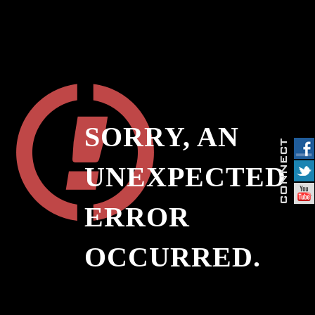
SORRY, AN
UNEXPECTED
ERROR
OCCURRED.