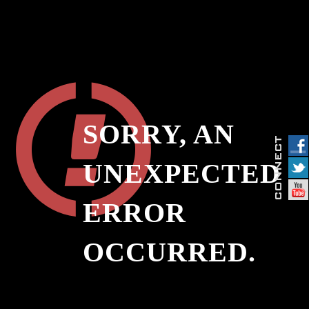
SORRY, AN
UNEXPECTED
ERROR
OCCURRED.