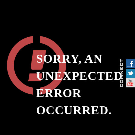
SORRY, AN
UNEXPECTED
ERROR
OCCURRED.