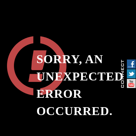
SORRY, AN
UNEXPECTED
ERROR
OCCURRED.