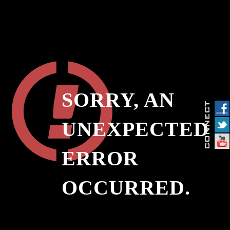
SORRY, AN
UNEXPECTED
ERROR
OCCURRED.