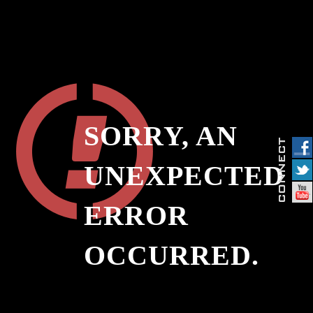
SORRY, AN
UNEXPECTED
ERROR
OCCURRED.