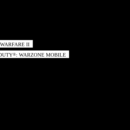
WARFARE II
 DUTY
: WARZONE MOBILE
®