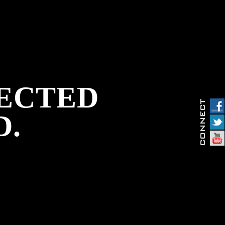
PECTED
D.