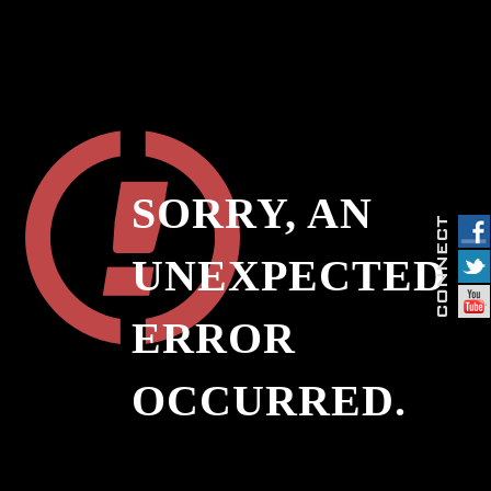
SORRY, AN
UNEXPECTED
ERROR
OCCURRED.