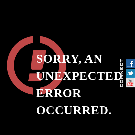
SORRY, AN
UNEXPECTED
ERROR
OCCURRED.