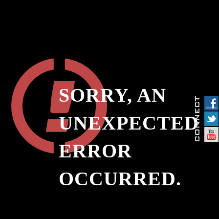
SORRY, AN
UNEXPECTED
ERROR
OCCURRED.