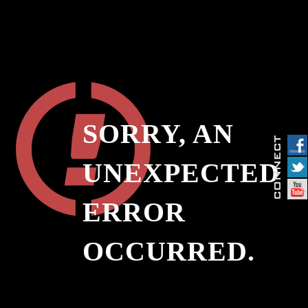
SORRY, AN
UNEXPECTED
ERROR
OCCURRED.