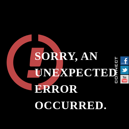
SORRY, AN
UNEXPECTED
ERROR
OCCURRED.