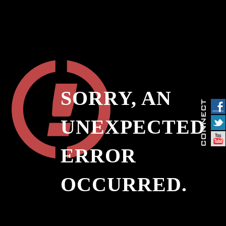
SORRY, AN
UNEXPECTED
ERROR
OCCURRED.