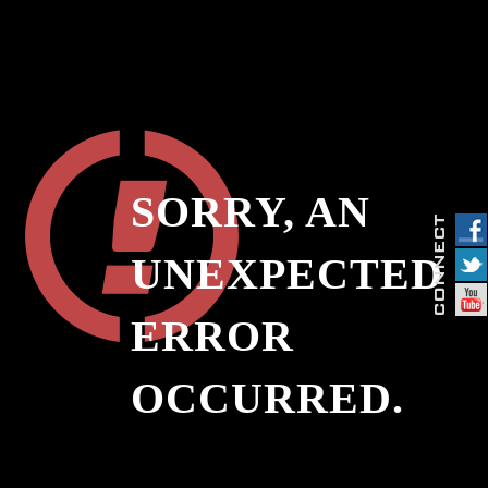
SORRY, AN
UNEXPECTED
ERROR
OCCURRED.