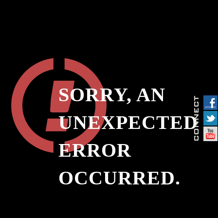
SORRY, AN
UNEXPECTED
ERROR
OCCURRED.