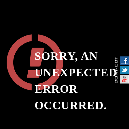
SORRY, AN
UNEXPECTED
ERROR
OCCURRED.