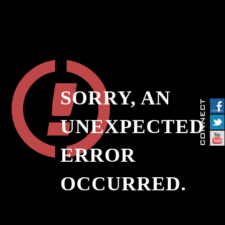
SORRY, AN
UNEXPECTED
ERROR
OCCURRED.