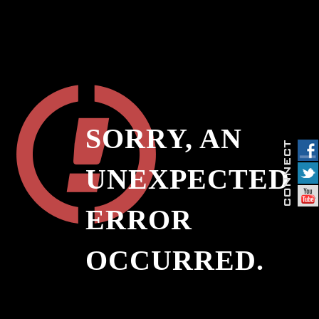
SORRY, AN
UNEXPECTED
ERROR
OCCURRED.