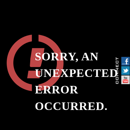
SORRY, AN
UNEXPECTED
ERROR
OCCURRED.