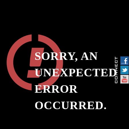
SORRY, AN
UNEXPECTED
ERROR
OCCURRED.