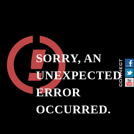
SORRY, AN
UNEXPECTED
ERROR
OCCURRED.